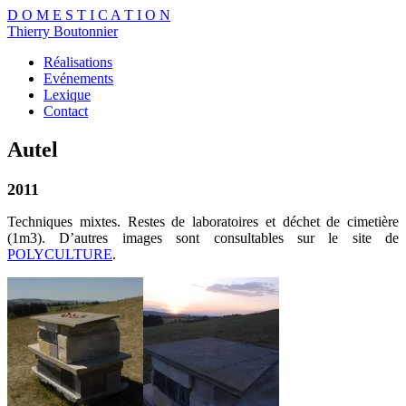
D
O
M
E
S
T
I
C
A
T
I
O
N
Thierry Boutonnier
Réalisations
Evénements
Lexique
Contact
Autel
2011
Techniques mixtes. Restes de laboratoires et déchet de cimetière
(1m3). D’autres images sont consultables sur le site de
POLYCULTURE
.