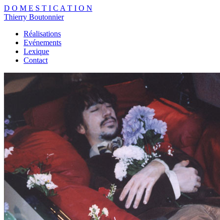
D
O
M
E
S
T
I
C
A
T
I
O
N
Thierry Boutonnier
Réalisations
Evénements
Lexique
Contact