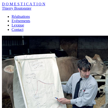
D
O
M
E
S
T
I
C
A
T
I
O
N
Thierry Boutonnier
Réalisations
Evénements
Lexique
Contact