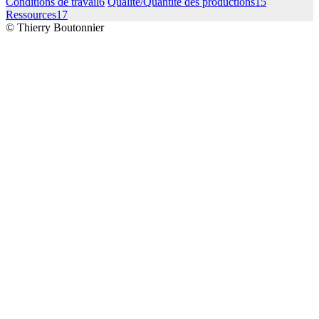
Conditions de travail
6
Qualité/Quantité des productions
15
Ressources
17
© Thierry Boutonnier