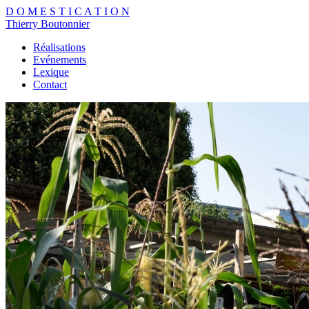
D
O
M
E
S
T
I
C
A
T
I
O
N
Thierry Boutonnier
Réalisations
Evénements
Lexique
Contact