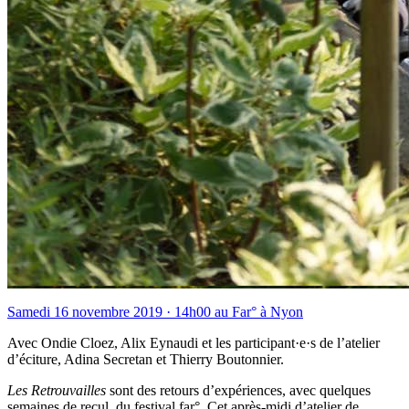
Samedi 16 novembre 2019 · 14h00 au Far°
à Nyon
Avec Ondie Cloez, Alix Eynaudi et les participant·e·s de l’atelier
d’éciture, Adina Secretan et Thierry Boutonnier.
Les Retrouvailles
sont des retours d’expériences, avec quelques
semaines de recul, du festival far°. Cet après-midi d’atelier de