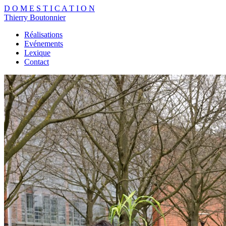
D
O
M
E
S
T
I
C
A
T
I
O
N
Thierry Boutonnier
Réalisations
Evénements
Lexique
Contact