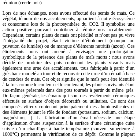
réunion (cercle noir).
Lors de nos échanges, nous avons effectué des semis de maïs. Ce
végétal, témoin de nos accablements, appartient à notre écosystème
et consomme lors de la photosynthèse du CO2. Il symbolise une
action positive pouvant contribuer à réduire nos accablements.
Cependant, certains plants de maïs ont périclité et n’ont pas pu vivre
l’intégralité du projet, étant victime d’étiolement (manque ou
privation de lumière) ou de manque d’éléments nutritifs (azote). Ces
étiolements nous ont amené à envisager une prolongation
symbolique de la présence des plants de maïs morts : nous avons
décidé de produire des pots contenant les plants vivants mais
également une urne des accablements, tous fabriqués à partir d’un
grès banc modelé au tour et de recouvrir cette urne d’un émail à base
de cendres de maïs. Cet objet signifie que le maïs peut être identifié
à la fois comme le contenu et le contenant, les plants survivants étant
eux-mêmes présentés dans des pots tournés à partir du même grès.
De façon générale, les émaux qui sont des revêtements céramiques
effectués en surface d’objets décoratifs ou utilitaires. Ce sont des
composés vitreux contenant principalement des aluminosilicates et
des éléments jouant le rôle de fondant (potassium, sodium, calcium,
magnésium,…). La fabrication d’un émail nécessite une étape
d’application d’une suspension à la surface d’une céramique cuite
suivie d’un chauffage à haute température (souvent supérieure à
1000°C) permettant la vitrification de ce dépôt. Comme la plupart