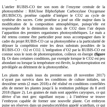
L’atelier RUBIS-CO tire son nom de l’enzyme centrale de la
photosynthèse : RibUlose BIphoSphate Carboxylase Oxygenase
(RUBISCO), protéine capable d’intégrer le CO2 au cycle de
synthèse des sucres. Cette protéine a joué un rôle majeur dans la
modification de la composition atmosphérique, puisqu’elle est
responsable de la diminution du taux de CO2 dans l’air depuis
l’apparition des premiers organismes photosynthétiques. Le maïs a
été retenu comme être particulier pour nous accompagner dans le
cadre du projet RUBIS-CO car sa photosynthèse a la particularité de
déjouer la compétition entre les deux substrats possibles de la
RUBIS-CO : O2 et CO2. L’intégration d’O2 par la RUBIS-CO est
connue sous le nom de photorespiration, coûteux en énergie
(figure
1)
. Or dans certaines conditions, par exemple lorsque le CO2 est peu
abondant ou lorsque la température est élevée, la photorespiration est
privilégiée au détriment de la photosynthèse.
Les plants de maïs issus du premier semis (8 novembre 2017)
n’ayant pas survécu dans les conditions de culture initiales, un
deuxième semis (2 mars 2018) a été réalisé en conditions contrôlées
afin de mener les plantes jusqu’à la restitution publique du 8 avril
2018 (figure 2). Les graines de maïs sont appelées caryopses, ce qui
dérive d’un mot grec signifiant noyau ; à l’intérieur se trouve
l’embryon capable de former une nouvelle plante. Cet embryon
puise ses réserves dans un pseudocotylédon appelé scutellum, ce qui