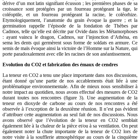
dérive d’un mot latin signifiant écusson ; les premières phases de sa
croissance sont protégées par un fourreau protégeant la tige, le
coléoptile, et un fourreau protégeant la racine, le coléorhize.
Etymologiquement, l’anatomie du grain évoque la guerre ; et la
germination rappelle l’épisode de la fondation de Thèbes par
Cadmos, telle qu’elle est décrite par Ovide dans les Métamorphoses
: ayant vaincu le dragon, Cadmos, sur l’injonction d’Athéna, en
sema les dents qui germèrent sous forme de soldats en armure. Ce
semis de maïs évoque ainsi la victoire de l’Homme sur la Nature, qui
porte paradoxalement avec elle les racines de son anéantissement.
Evolution du CO2 et fabrication des émaux de cendres
La teneur en CO2 a tenu une place importante dans nos discussions,
étant donné qu’une partie de nos accablements était liée à une
problématique environnementale. Afin de mieux nous sensibiliser à
notre impact au quotidien, nous avons effectué des mesures de CO2
durant toutes nos rencontres (figure 3). Une augmentation de la
teneur en dioxyde de carbone au cours de nos rencontres a été
observée à l’exception de la deuxième réunion. Il n’est pas évident
d’attribuer cette augmentation au seul fait de nos discussions. Nous
avons observé que l’évolution de la teneur en CO2 semblait
également liée à la chaleur de la pièce et/ou à sa ventilation. On peut
également noter la chute importante de la teneur de CO2 lors de
notre visite à la soufflerie atmosphérique au cours de la cinquième