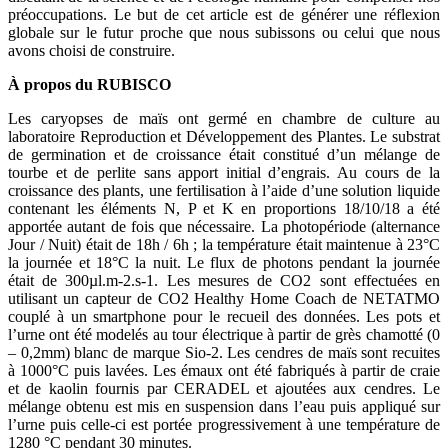
préoccupations. Le but de cet article est de générer une réflexion
globale sur le futur proche que nous subissons ou celui que nous
avons choisi de construire.
À propos du RUBISCO
Les caryopses de maïs ont germé en chambre de culture au
laboratoire Reproduction et Développement des Plantes. Le substrat
de germination et de croissance était constitué d’un mélange de
tourbe et de perlite sans apport initial d’engrais. Au cours de la
croissance des plants, une fertilisation à l’aide d’une solution liquide
contenant les éléments N, P et K en proportions 18/10/18 a été
apportée autant de fois que nécessaire. La photopériode (alternance
Jour / Nuit) était de 18h / 6h ; la température était maintenue à 23°C
la journée et 18°C la nuit. Le flux de photons pendant la journée
était de 300µl.m-2.s-1. Les mesures de CO2 sont effectuées en
utilisant un capteur de CO2 Healthy Home Coach de NETATMO
couplé à un smartphone pour le recueil des données. Les pots et
l’urne ont été modelés au tour électrique à partir de grès chamotté (0
– 0,2mm) blanc de marque Sio-2. Les cendres de maïs sont recuites
à 1000°C puis lavées. Les émaux ont été fabriqués à partir de craie
et de kaolin fournis par CERADEL et ajoutées aux cendres. Le
mélange obtenu est mis en suspension dans l’eau puis appliqué sur
l’urne puis celle-ci est portée progressivement à une température de
1280 °C pendant 30 minutes.