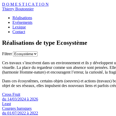
D
O
M
E
S
T
I
C
A
T
I
O
N
Thierry Boutonnier
Réalisations
Evénements
Lexique
Contact
Réalisations de type Ecosystème
Filtrer
Ces travaux s’inscrivent dans un environnement et ils y développent 
visuelle. La place du regardeur comme son absence sont pensées. Elle
(harmonie Homme-nature) et encouragent l’erreur, la curiosité, la fragil
Dans ces écosystèmes, certains objets (oeuvres) et actions (travaux) 
objet de ses réseaux, elles impulsent des nouveaux liens et parfois crée
Cross Fruit
du 14/03/2024 à 2026
Least
Courges baroques
du 01/07/2022 à 2022