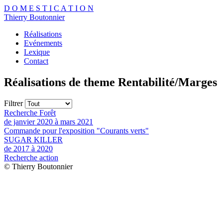
D
O
M
E
S
T
I
C
A
T
I
O
N
Thierry Boutonnier
Réalisations
Evénements
Lexique
Contact
Réalisations de theme Rentabilité/Marges
Filtrer
Recherche Forêt
de janvier 2020 à mars 2021
Commande pour l'exposition "Courants verts"
SUGAR KILLER
de 2017 à 2020
Recherche action
© Thierry Boutonnier