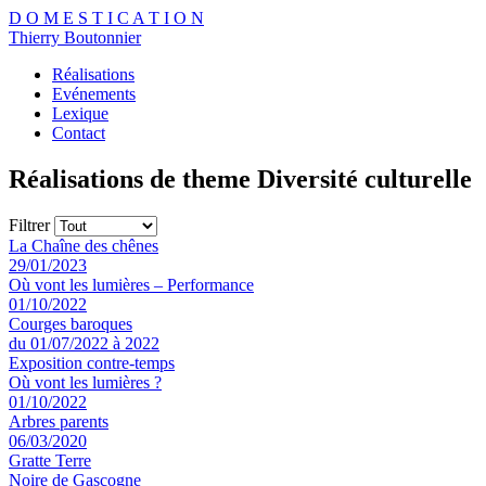
D
O
M
E
S
T
I
C
A
T
I
O
N
Thierry Boutonnier
Réalisations
Evénements
Lexique
Contact
Réalisations de theme Diversité culturelle
Filtrer
La Chaîne des chênes
29/01/2023
Où vont les lumières – Performance
01/10/2022
Courges baroques
du 01/07/2022 à 2022
Exposition contre-temps
Où vont les lumières ?
01/10/2022
Arbres parents
06/03/2020
Gratte Terre
Noire de Gascogne